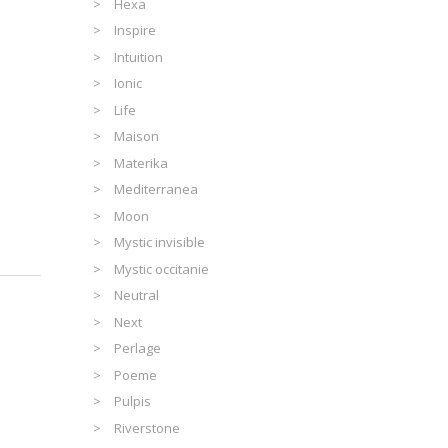
Hexa
Inspire
Intuition
Ionic
Life
Maison
Materika
Mediterranea
Moon
Mystic invisible
Mystic occitanie
Neutral
Next
Perlage
Poeme
Pulpis
Riverstone