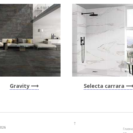
Gravity
Selecta carrara
↑
2026
Главн