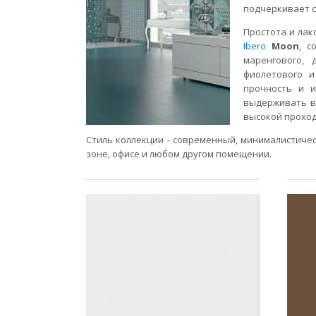
подчеркивает с
Простота и лак
Ibero
Moon
, с
маренгового, 
фиолетового и
прочность и и
выдерживать вы
высокой прохо
Стиль коллекции - современный, минималистическ
зоне, офисе и любом другом помещении.