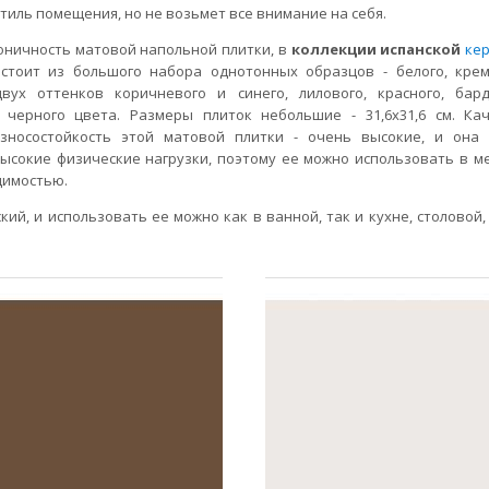
тиль помещения, но не возьмет все внимание на себя.
оничность матовой напольной плитки, в
коллекции испанской
ке
остоит из большого набора однотонных образцов - белого, крем
двух оттенков коричневого и синего, лилового, красного, бард
 черного цвета. Размеры плиток небольшие - 31,6х31,6 см. Кач
зносостойкость этой матовой плитки - очень высокие, и она
сокие физические нагрузки, поэтому ее можно использовать в ме
димостью.
ий, и использовать ее можно как в ванной, так и кухне, столовой,