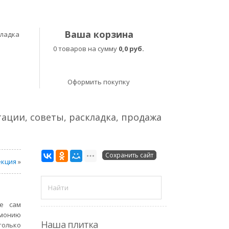
Ваша корзина
кладка
0 товаров на сумму
0,0 руб.
Оформить покупку
тации, советы, раскладка, продажа
Сохранить сайт
екция
»
де сам
рмонию
Наша плитка
только