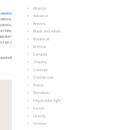
Abacus
рамики
Advance
ового,
Arezzo
ового,
ество,
Black and white
 может
Botanical
стах с
Breccia
Canada
 жилой
Charme
Concept
Cromat one
Daino
Elevation
Emperador light
Fusion
Gravity
Groove