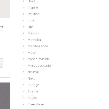
Hexa
Inspire
Intuition
Ionic
Life
Maison
Materika
Mediterranea
Moon
Mystic invisible
Mystic occitanie
Neutral
Next
Perlage
Poeme
Pulpis
Riverstone