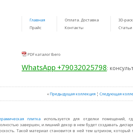
Главная
Оплата. Доставка
3D-рас
Прайс
Контакты
Статьи
PDF каталог Ibero
WhatsApp +79032025798
: консуль
«
Предыдущая коллекция
¦
Следующая колл
ерамическая плитка
используется для отделки помещений, г
олностью завершен, и лишний декор в нем будет создавать дисга
скость. Такой материал становится в ней тем штрихом, который 