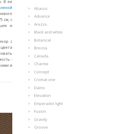
. В ее
леной
Abacus
невого
Advance
5 см, с
Arezzo
ашек и
Black and white
Botanical
екор с
 цвета
Breccia
вовать
Canada
ость -
Charme
кими и
Concept
Cromat one
Daino
Elevation
Emperador light
Fusion
Gravity
Groove