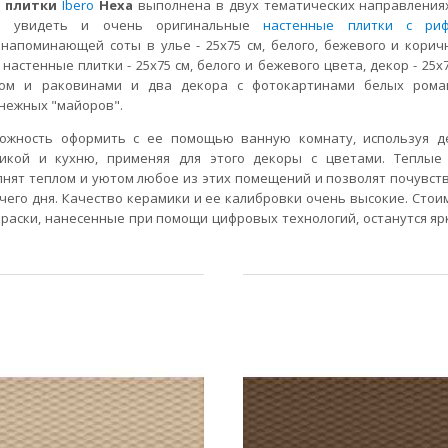
й плитки
Ibero
Hexa
выполнена в двух тематических направлениях
о увидеть и очень оригинальные
настенные плитки с риф
 напоминающей соты в улье - 25х75 см, белого, бежевого и корич
настенные плитки - 25х75 см, белого и бежевого цвета, декор - 25х7
гом и раковинами и два декора с фотокартинами белых ром
нежных "майоров".
ожность оформить с ее помощью ванную комнату, используя д
икой и кухню, применяя для этого декоры с цветами. Теплые
нят теплом и уютом любое из этих помещений и позволят почувст
чего дня. Качество керамики и ее калибровки очень высокие. Стоим
 краски, нанесенные при помощи цифровых технологий, останутся яр