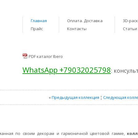
Главная
Оплата. Доставка
3D-рас
Прайс
Контакты
Статьи
PDF каталог Ibero
WhatsApp +79032025798
: консуль
«
Предыдущая коллекция
¦
Следующая колл
манная по своим декорам и гармоничной цветовой гамме,
колл