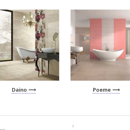
Daino
Poeme
↑