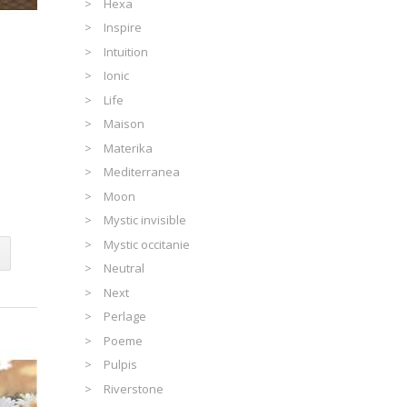
Hexa
Inspire
Intuition
Ionic
Life
Maison
Materika
Mediterranea
Moon
Mystic invisible
Mystic occitanie
Neutral
Next
Perlage
Poeme
Pulpis
Riverstone