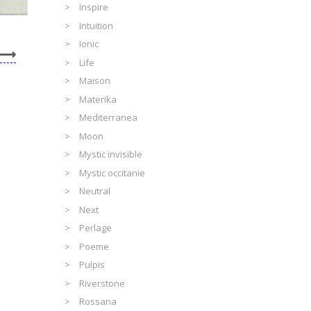
Inspire
Intuition
Ionic
Life
Maison
Materika
Mediterranea
Moon
Mystic invisible
Mystic occitanie
Neutral
Next
Perlage
Poeme
Pulpis
Riverstone
Rossana