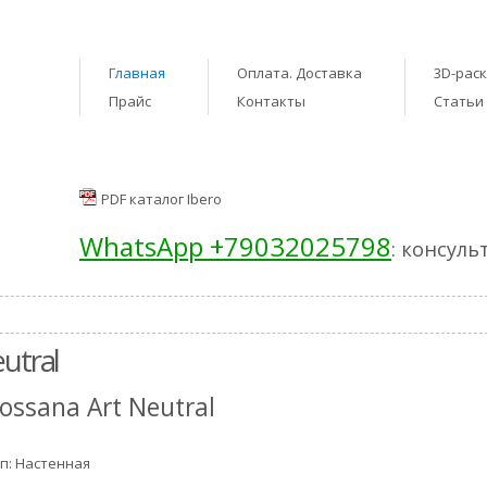
Главная
Оплата. Доставка
3D-рас
Прайс
Контакты
Статьи
PDF каталог Ibero
WhatsApp +79032025798
: консуль
utral
ossana Art Neutral
п: Настенная