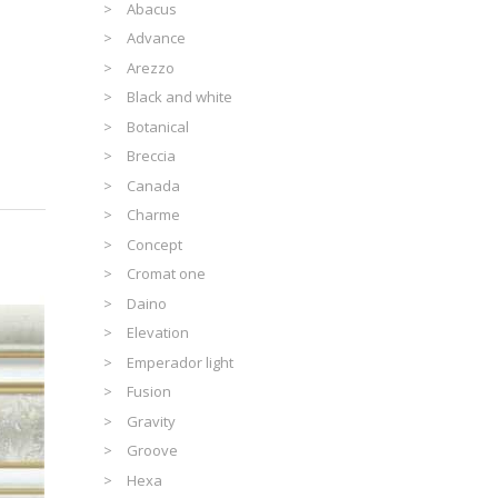
Abacus
Advance
Arezzo
Black and white
Botanical
Breccia
Canada
Charme
Concept
Cromat one
Daino
Elevation
Emperador light
Fusion
Gravity
Groove
Hexa