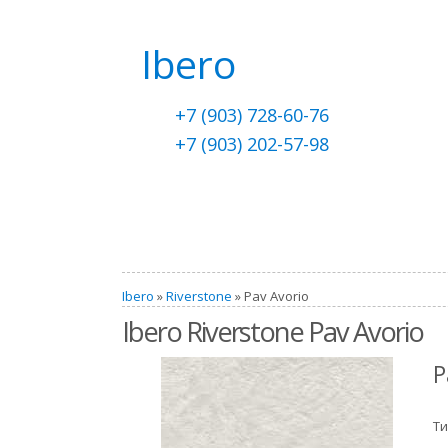
Ibero
+7 (903) 728-60-76
+7 (903) 202-57-98
Ibero
»
Riverstone
» Pav Avorio
Ibero Riverstone Pav Avorio
P
Ти