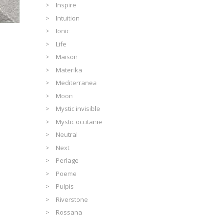
Inspire
Intuition
Ionic
Life
Maison
Materika
Mediterranea
Moon
Mystic invisible
Mystic occitanie
Neutral
Next
Perlage
Poeme
Pulpis
Riverstone
Rossana