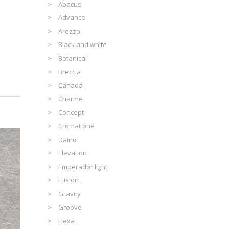
Abacus
Advance
Arezzo
Black and white
Botanical
Breccia
Canada
Charme
Concept
Cromat one
Daino
Elevation
Emperador light
Fusion
Gravity
Groove
Hexa