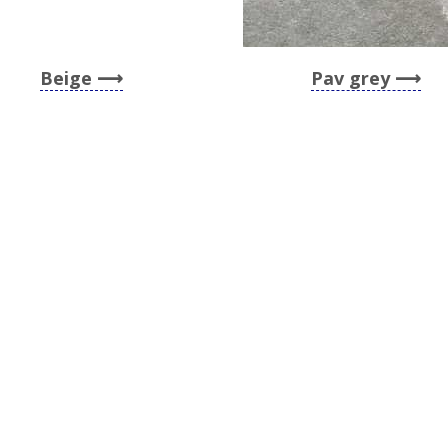
Beige
Pav grey