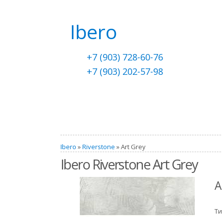
Ibero
+7 (903) 728-60-76
+7 (903) 202-57-98
Ibero
»
Riverstone
» Art Grey
Ibero Riverstone Art Grey
A
Ти