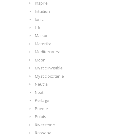
Inspire
Intuition
Ionic
Life
Maison
Materika
Mediterranea
Moon
Mystic invisible
Mystic occitanie
Neutral
Next
Perlage
Poeme
Pulpis
Riverstone
Rossana