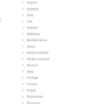
Inspire
Intuition
Ionic
Life
Maison
Materika
Mediterranea
Moon
Mystic invisible
Mystic occitanie
Neutral
Next
Perlage
Poeme
Pulpis
Riverstone
Rossana