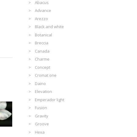
Abacus
Advance
Arezzo
Black and white
Botanical
Breccia
Canada
Charme
Concept
Cromat one
Daino
Elevation
Emperador light
Fusion
Gravity
Groove
Hexa