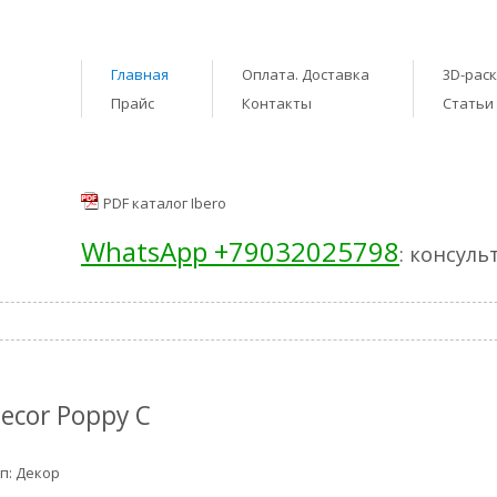
Главная
Оплата. Доставка
3D-рас
Прайс
Контакты
Статьи
PDF каталог Ibero
WhatsApp +79032025798
: консуль
ecor Poppy C
п: Декор