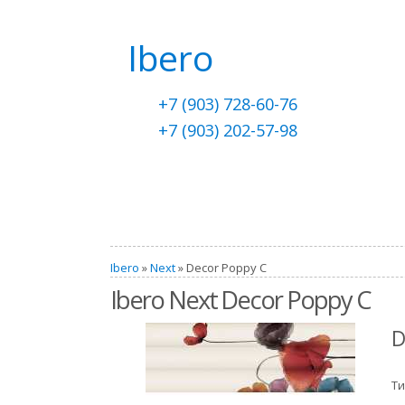
Ibero
+7 (903) 728-60-76
+7 (903) 202-57-98
Ibero
»
Next
» Decor Poppy C
Ibero Next Decor Poppy C
D
Ти